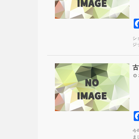
シ
ジ
古
2
今
ま