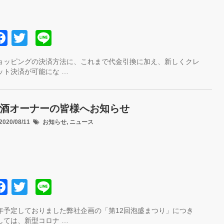
F
T
Li
a
wi
n
ョッピングの決済方法に、これまで代金引換に加え、新しくクレ
c
tt
e
ット決済が可能にな …
e
er
b
酒オーナーの皆様へお知らせ
o
020/08/11
お知らせ
,
ニュース
o
k
F
T
Li
a
wi
n
年予定しておりました弊社企画の「第12回泡盛まつり」につき
c
tt
e
しては、新型コロナ …